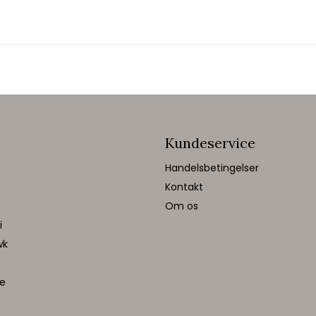
Kundeservice
Handelsbetingelser
Kontakt
Om os
i
wk
te