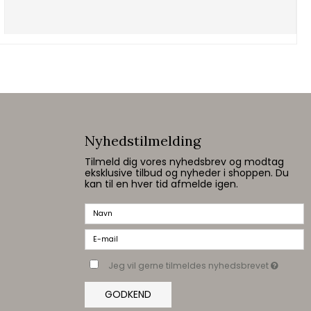
Nyhedstilmelding
Tilmeld dig vores nyhedsbrev og modtag
eksklusive tilbud og nyheder i shoppen. Du
kan til en hver tid afmelde igen.
Jeg vil gerne tilmeldes nyhedsbrevet
GODKEND