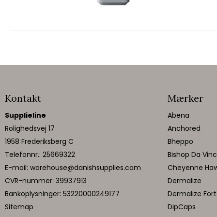
Kontakt
Mærker
Supplieline
Abena
Rolighedsvej 17
Anchored
1958 Frederiksberg C
Bheppo
Telefonnr.
:
25669322
Bishop Da Vinc
E-mail
:
warehouse@danishsupplies.com
Cheyenne Ha
CVR-nummer
:
39937913
Dermalize
Bankoplysninger
:
53220000249177
Dermalize For
Sitemap
DipCaps