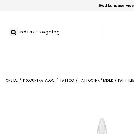
God kundeservice
FORSIDE
/
PRODUKTKATALOG
/
TATTOO
/
TATTOO INK / MIXER
/
PANTHERA