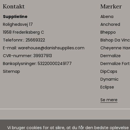
Kontakt
Mærker
Supplieline
Abena
Rolighedsvej 17
Anchored
1958 Frederiksberg C
Bheppo
Telefonnr.
:
25669322
Bishop Da Vinc
E-mail
:
warehouse@danishsupplies.com
Cheyenne Ha
CVR-nummer
:
39937913
Dermalize
Bankoplysninger
:
53220000249177
Dermalize For
Sitemap
DipCaps
Dynamic
Eclipse
Se mere
Vi bruger cookies for at sikre, at du får den bedste oplevel