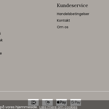
Kundeservice
Handelsbetingelser
Kontakt
Om os
i
wk
te
se på vores hjemmeside.
Læs mere om cookies