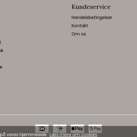
Kundeservice
Handelsbetingelser
Kontakt
Om os
i
wk
te
se på vores hjemmeside.
Læs mere om cookies