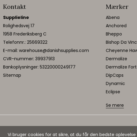
Kontakt
Mærker
Supplieline
Abena
Rolighedsvej 17
Anchored
1958 Frederiksberg C
Bheppo
Telefonnr.
:
25669322
Bishop Da Vinc
E-mail
:
warehouse@danishsupplies.com
Cheyenne Ha
CVR-nummer
:
39937913
Dermalize
Bankoplysninger
:
53220000249177
Dermalize For
Sitemap
DipCaps
Dynamic
Eclipse
Se mere
Vi bruger cookies for at sikre, at du får den bedste oplevel